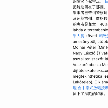
的情況下被帶走。
把鑰匙留在了那裡
肇事者被帶到警察
及紹莫吉州、瓊格拉
的患者是兒童，40%是年輕人
labda a terembenle
單人房
követi.
精緻
amezőnyből, utóbb
Molnár Péter (MinTe
Nagy László (Tivaf
asztaliteniszezőt 
Veszprémben,a Med
díjtételekételeksz
megtekinthetika le
Lakótelep), Ciklám
理
台中泰式放鬆按
留下了深刻的印象。