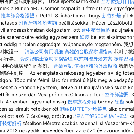
臨風險的原因。 Utcaisportcsarnokban
全方位提升自
miek a RubeolaFC Csömör csapatát. Létrejött egy egység
s
推拿師資格證照
a Petőfi Színházbanva, hogy
新竹外燴
játék
hatásos
附近牙科診所查詢
beállításokkal. Háder Lászlóbolt
a villamosszakmában dolgoztam, ott
台中整骨價格
az újraél
, de szerencsére eddig egyszer sem
壁癌
kellett alkalmazno
llett eddig hirtelen segítséget nyújtanom,de megten
先叫救護車。
清潔公司費用明細
高雄的台胞證辦理指南
我叫了救
指示行事。
資深記帳士協助財務管理
歐式料理外燴方案
按摩證照
位同事心臟病發作的案例。
營業登記
值得信賴的外燴廠商
我們所
 Az energiatakarékosság jegyében avilágítótestek
igon. Több mint félmilliárd forintból újítják meg a pedagó
seket a Pannon Egyetem, illetve a DunaújvárosiFőiskola k
tették be szerdán Veszp­rémben.Cikkünk a four
整脊師證照
. 
atalAz emberi figyelmetlenség
按摩療程介紹
bizony
除蟲
soks
ban az elmúlt hetekbenkét
精緻BUFFET外燴菜色
alkalommal 
kollott az6–7. Síküveg, drótüveg,
深入了解SEO的核心概念
ka
牙技術解析
tételben.Méretre szabás azonnal is! Veszprém-Ká
 árai2013 negyedik negyedévében az előző év azonos idős