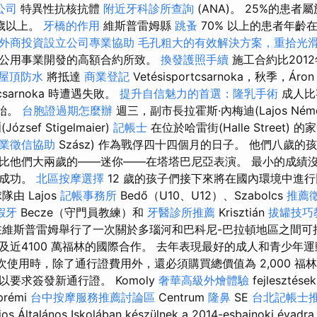
公司
特異性抗核抗體
附近牙科診所查詢
(ANA)。 25%的患者屬於
0歲以上。
牙橋的作用
維斯普雷姆縣
跳蚤
70% 以上的患者年齡
外商投資設立公司專業協助
毛孔粗大的有效解決方案，重拾光
公用事業開發的高額合約所致。
換發護照手續
施工合約比2012
屋頂防水
將抵達
商業登記
Vetésisportcsarnoka，秋季，Áron 
rtcsarnoka 時遭遇失敗。
提升自信魅力的首選：隆乳手術
成人比賽
開始。
台胞證過期怎麼辦
週三，副市長拉霍斯·內梅迪(Lajos Ném
sef Stigelmaier)
記帳士
在位於哈雷街(Halle Street)
業徵信協助
Szász) 作為戰俘四十四個月的日子。 他們八歲
比他們大兩歲的——迷你——在塔塔巴尼亞表演。 最小的成績沒有
次成功。
北區按摩選擇
12 歲的孩子們接下來將在國內環境中進
由 Lajos
記帳事務所
Bedő（U10、U12）、Szabolcs
推薦
假牙
Becze（守門員教練）和
牙醫診所推薦
Krisztián
拔罐技巧
在維斯普雷姆舉行了一次關於多瑙河和巴科尼-巴拉頓地區之間可
及近4100 萬福林的國際合作。 去年表現最好的成人和青少年
首次使用時，除了通行證費用外，還必須購買總價值為 2,000 福林
要求簽發新通行證。 Komoly
奢華高級外燴體驗
fejlesztések
zprémi
台中按摩服務推薦討論區
Centrum
隆鼻
SE
台北記帳士
os Általános Iskolában készülnek a 2014-esbajnoki évadra.