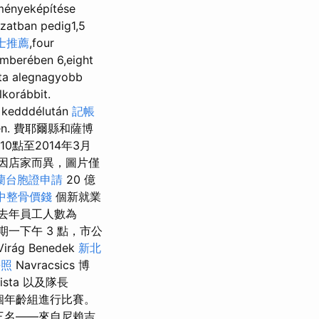
tményeképítése
azatban pedig1,5
士推薦
,four
emberében 6,eight
ta alegnagyobb
korábbit.
t kedddélután
記帳
ényén. 費耶爾縣和薩博
0點至2014年3月
因店家而異，圖片僅
蘭台胞證申請
20 億
中整骨價錢
個新就業
去年員工人數為
星期一下午 3 點，市公
ág Benedek
新北
長照
Navracsics 博
mista 以及隊長
四個年齡組進行比賽。
第三名——來自尼賴吉