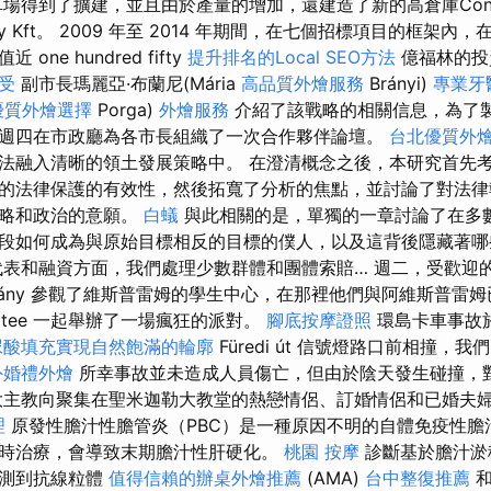
場得到了擴建，並且由於產量的增加，還建造了新的高倉庫Contin
ngary Kft。 2009 年至 2014 年期間，在七個招標項目的框
ne hundred fifty
提升排名的Local SEO方法
億福林的投
受
副市長瑪麗亞·布蘭尼(Mária
高品質外燴服務
Brányi)
專業牙
優質外燴選擇
Porga)
外燴服務
介紹了該戰略的相關信息，為了
週四在市政廳為各市長組織了一次合作夥伴論壇。
台北優質外
法融入清晰的領土發展策略中。 在澄清概念之後，本研究首先
的法律保護的有效性，然後拓寬了分析的焦點，並討論了對法律
戰略和政治的意願。
白蟻
與此相關的是，單獨的一章討論了在多
段如何成為與原始目標相反的目標的僕人，以及這背後隱藏著
表和融資方面，我們處理少數群體和團體索賠… 週二，受歡迎的 At
rány 參觀了維斯普雷姆的學生中心，在那裡他們與阿維斯普雷
sattee 一起舉辦了一場瘋狂的派對。
腳底按摩證照
環島卡車事故
尿酸填充實現自然飽滿的輪廓
Füredi út 信號燈路口前相撞，
外婚禮外燴
所幸事故並未造成人員傷亡，但由於陰天發生碰撞，
大主教向聚集在聖米迦勒大教堂的熱戀情侶、訂婚情侶和已婚夫
理
原發性膽汁性膽管炎（PBC）是一種原因不明的自體免疫性膽
時治療，會導致末期膽汁性肝硬化。
桃園 按摩
診斷基於膽汁淤
檢測到抗線粒體
值得信賴的辦桌外燴推薦
(AMA)
台中整復推薦
和