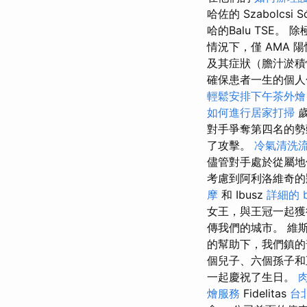
哈佐的 Szabolcs
哈的Balu TSE
情況下，僅 AMA 
及其症狀（膽汁淤積
確保患者一生的個
輕鬆安排下午茶外燴
如何進行居家打掃
歲
對手爭奪第四名的勢
了攻擊。
冷氣清洗
儘管對手處於從屬地
考慮到阿利洛維奇的狀
摩
和 Ibusz
詳細的 b
女王，與王冠一起獲得 2
傳我們的城市。 維
的幫助下，我們鎮的
個兒子、六個孫子
一起慶祝了生日。
燴服務
Fidelitas
台