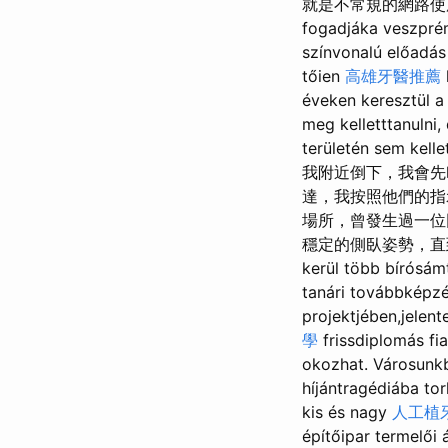
就是不常規的網路使用者面
fogadjáka veszpré
színvonalú előadá
tőien
高雄牙醫推薦
éveken keresztül 
meg kelletttanulni
területén sem ke
我附近倒下，我會
達，我按照他們的
場所，曾發生過一
穩定的側臥姿勢，直到醫生到達。
kerül több bírósámt
tanári továbbképzé
projektjében,jelen
學
frissdiplomás fi
okozhat. Városunk
híjántragédiába tor
kis és nagy
人工植
építőipar termelői