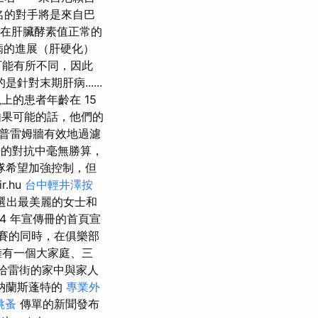
績第五名的對手將是來自巴
在肝臟酵素值正常的
肝病的進展（肝硬化）
可能有所不同，因此
針對末期肝病......
以上的患者年齡在 15
果可能的話，他們的
普雷姆牆有效地過濾
對手的對抗中毫無勝算，
隊希望加強控制，但
.hu
台中輕井澤按
選出最美麗的女士和
014 年宣傳冊的首頁宣
比賽的同時，在俱樂部
擁有一個大家庭、三
哈雷街的家中與家人
納蘭斯蓬特的
專業外
跳蚤
傳單的新聞發布