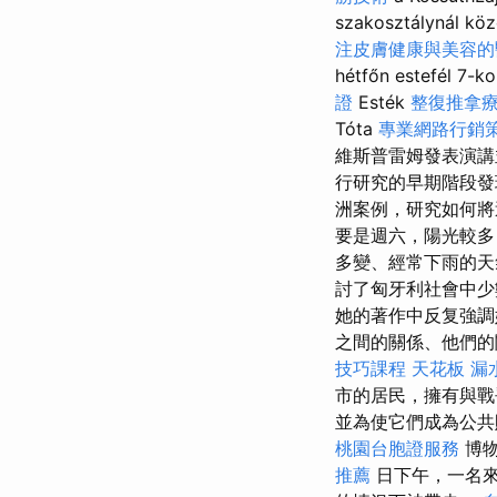
szakosztálynál köz
注皮膚健康與美容的
hétfőn estefél 7-
證
Esték
整復推拿
Tóta
專業網路行銷
維斯普雷姆發表演
行研究的早期階段發
洲案例，研究如何將
要是週六，陽光較多
多變、經常下雨的天
討了匈牙利社會中少
她的著作中反复強調
之間的關係、他們的
技巧課程
天花板 漏
市的居民，擁有與戰
並為使它們成為公共
桃園台胞證服務
博物
推薦
日下午，一名來自基