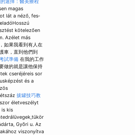
信的選擇：醫美療程
esen magas
ot lát a néző, fes­
i eladóHosszú
esztést kötelezően
m. Azélet más
ném. 我想，如果我看到有人在
護車，直到他們到
考試準備
在我的工作
要做的就是讓他保持
 cseréjéreis sor
gusképzést és a
özös
Kétszáz
拔罐技巧教
zor életveszélyt
is kis
tedrálüvegek,tükör
dárta, Gyõri u. Az
zakához viszonyítva