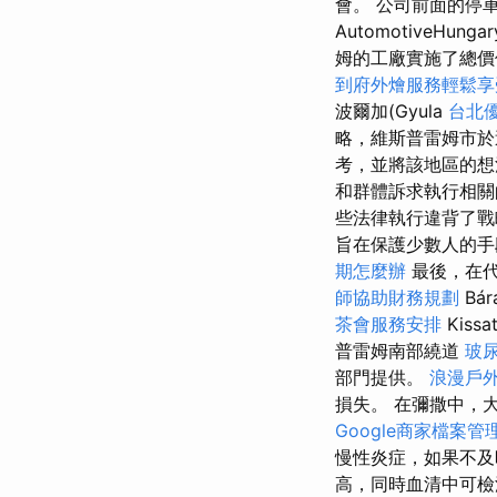
會。 公司前面的停車
AutomotiveHu
姆的工廠實施了總價值近 o
到府外燴服務輕鬆享
波爾加(Gyula
台北
略，維斯普雷姆市於
考，並將該地區的想
和群體訴求執行相關
些法律執行違背了
旨在保護少數人的手
期怎麼辦
最後，在代
師協助財務規劃
Bá
茶會服務安排
Kis
普雷姆南部繞道
玻
部門提供。
浪漫戶
損失。 在彌撒中，
Google商家檔案管
慢性炎症，如果不及
高，同時血清中可