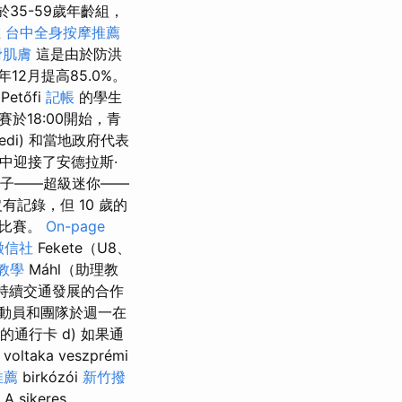
35​​-59歲年齡組，
在
台中全身按摩推薦
滑肌膚
這是由於防洪
年12月提高85.0%。
Petőfi
記帳
的學生
於18:00開始，青
edi) 和當地政府代表
 的家中迎接了安德拉斯·
的孩子——超級迷你——
記錄，但 10 歲的
行比賽。
On-page
徵信社
Fekete（U8、
教學
Máhl（助理教
持續交通發展的合作
運動員和團隊於週一在
的通行卡 d) 如果通
 voltaka veszprémi
推薦
birkózói
新竹撥
 A sikeres