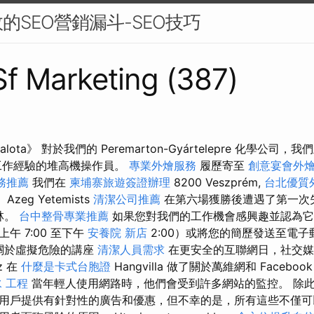
的SEO營銷漏斗-SEO技巧
 Sf Marketing (387)
ota》 對於我們的 Peremarton-Gyártelepre 化學公司，我
工作經驗的堆高機操作員。
專業外燴服務
履歷寄至
創意宴會外
務推薦
我們在
柬埔寨旅遊簽證辦理
8200 Veszprém,
台北優質
 Azeg Yetemists
清潔公司推薦
在第六場獲勝後遭遇了第一次失
福林。
台中整骨專業推薦
如果您對我們的工作機會感興趣並認為它
午 7:00 至下午
安養院 新店
2:00）或將您的簡歷發送至電
關於虛擬危險的講座
清潔人員需求
在更安全的互聯網日，社交
sz 在
什麼是卡式台胞證
Hangvilla 做了關於萬維網和 Faceb
 工程
當年輕人使用網路時，他們會受到許多網站的監控。 除
用戶提供有針對性的廣告和優惠，但不幸的是，所有這些不僅可