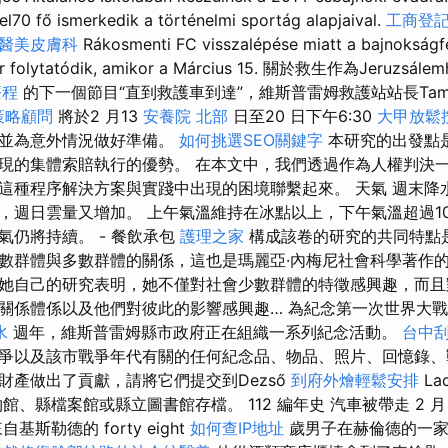
el70 fő ismerkedik a történelmi sportág alapjaival.
工商登
醫美皮膚科
Rákosmenti FC visszalépése miatt a bajnokságfe
kor folytatódik, amikor a Március 15. 關於救生作為Jeruzsále
療程
的下一個節目“直到救護車到達”，維斯普雷姆救護站站長Tam
策略顧問
將於2 月13
安養院 北部
日至20 日下午6:30
大甲放鬆
講並為意外情況做好準備。
如何挑選SEO關鍵字
本研究的出發點
現的集體索賠執行的優勢。 在本文中，我們透過作為人權判決
這種程序解決方案與實踐中出現的困境聯繫起來。 天氣 週末降
，週日雲量又增加。 上午氣溫維持在冰點以上，下午氣溫超過1
氣仍將持續。 - 餐飲承包
護理之家
構成該卷的研究的共同特點
數群體與多數群體的關係，這也是瑪麗亞·內梅尼社會科學著作
她自己的研究表明，她不僅對社會少數群體的特徵感興趣，而且
關係體係以及他們對彼此的影響感興趣… 為紀念第一次世界大戰爆
水
週年，維斯普雷姆縣市政府正在組織一系列紀念活動。
台中
爭以及該市戰爭年代有關的任何紀念品、物品、照片、回憶錄、
財產做出了貢獻，請將它們提交到Dezső
到府外燴輕鬆安排
La
館、縣檔案館或縣立圖書館存檔。 112 編年史 汽車被帶走 2 月
斯勒德的 forty eight
如何查IP地址
歲男子在赫倫德的一家