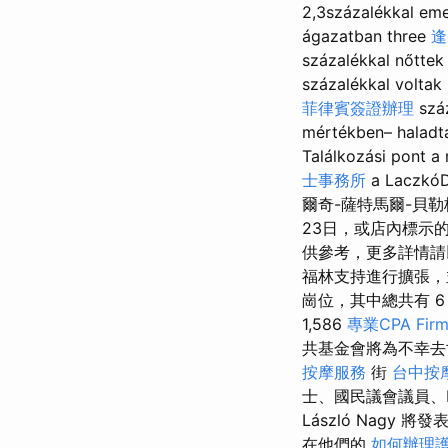
2,3százalékkal eme
ágazatban three
逢
százalékkal nőttek
százalékkal voltak
菲律賓簽證辦理
szá
mértékben– haladt
Találkozási pont a
士事務所
a Laczkó
爾奇-薩特馬爾-貝勒
23日，或店內標示
供參考，更多詳情請
福林支持進行擴張，
崗位，其中總共有 6
1,586
專業CPA Fi
共基金會將為不幸去世的瑪
按摩服務
街
台中按
士、國民議會議員、MKB
László Nag
在他們的
如何辦理