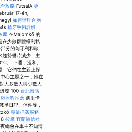
記全攻略
FutsalA
專
bruár 17-én,
mhegyi
如何辦理台胞
ás
植牙手術詳解
按摩
在Malomkő 的
是在少數群體權利執
一部分的匈牙利和歐
水趨勢暫時減少，主
0℃。 下週，溫和、
是，它們在主題上探
的中心主題之一，她在
對大多數人與少數人
發 100
台北撥筋
刮痧療程推薦
凱里卡
戰爭日記、信件等，
czkó
專業抓姦服務
 8
按摩
宜蘭徵信社
夜總會在車主不知情