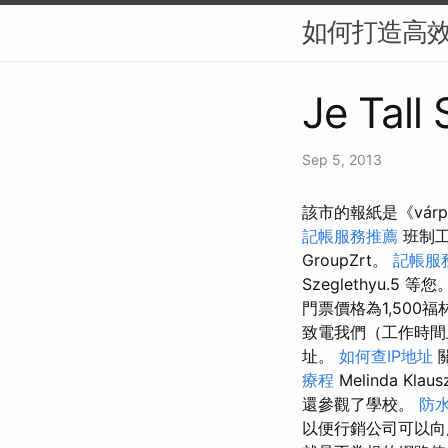
如何打造高效
Je Tall
Sep 5, 2013
該市的報紙是《várpal
記帳服務推薦
班制
GroupZrt。
記帳服
Szeglethyu.5 等您。
門票價格為1,500
致電我們（工作時間上
址。
如何查IP地址
療程
Melinda Klau
還參觀了學校。
防水
以便行銷公司可以向