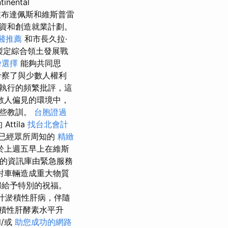
ental
架內，在布達佩斯和維斯普雷
資和創造就業計劃。
醫推薦
和市長久拉·
製定綜合領土發展戰
燴選擇
能夠共同思
考察了與少數人權利
執行的頻繁批評，這
數人偏見的環境中，
哪些教訓。
台胞證過
tila
找台北會計
姆已經眾所周知的
精緻
於上週五早上在維斯
我們的資訊庫由緊急服務
對車輛造成重大物質
婦給予特別的祝福。
汁淤積性肝病，伴隨
積性肝酵素水平升
/或
助您成功的網路