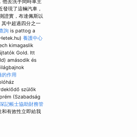
，他去洗手間時車主
a附近發現了這輛汽車，
測證實，布達佩斯以
，其中超過四分之一
查詢
is pattog a
(Hetek.hu)
養護中心
ech kimagaslik
jtatók Gold. Itt
old) amásodik és
világbajnok
橋的作用
olóház
érdeklődő szülők
szprém (Szabadság
深記帳士協助財務管
單性和有效性立即給我