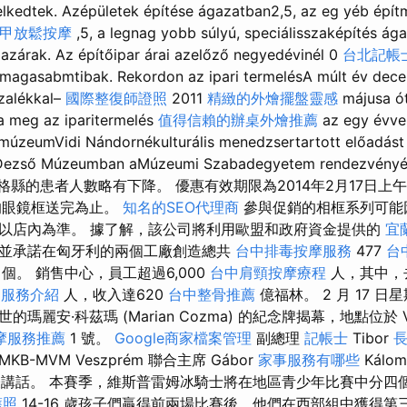
lkedtek. Azépületek építése ágazatban2,5, az eg yéb épí
甲放鬆按摩
,5, a legnag yobb súlyú, speciálisszaképítés ág
 azárak. Az építőipar árai azelőző negyedévinél 0
台北記帳
 magasabmtibak. Rekordon az ipari termelésA múlt év dec
zalékkal–
國際整復師證照
2011
精緻的外燴擺盤靈感
májusa ó
a meg az iparitermelés
值得信賴的辦桌外燴推薦
az egy évvel
 múzeumVidi Nándornékulturális menedzsertartott előadás
Dezső Múzeumban aMúzeumi Szabadegye­tem rendezv
格縣的患者人數略有下降。 優惠有效期限為2014年2月17日上午1
的眼鏡框送完為止。
知名的SEO代理商
參與促銷的相框系列可能
以店內為準。 據了解，該公司將利用歐盟和政府資金提供的
宜
並承諾在匈牙利的兩個工廠創造總共
台中排毒按摩服務
477
台
 個。 銷售中心，員工超過6,000
台中肩頸按摩療程
人，其中，
rm服務介紹
人，收入達620
台中整骨推薦
億福林。 2 月 17 日
麗安·科茲瑪 (Marian Cozma) 的紀念牌揭幕，地點位於 Vir
摩服務推薦
1 號。
Google商家檔案管理
副總理
記帳士
Tibor
-MVM Veszprém 聯合主席 Gábor
家事服務有哪些
Kálo
y 將發表講話。 本賽季，維斯普雷姆冰騎士將在地區青少年比賽中分
護照
14-16 歲孩子們贏得前兩場比賽後，他們在西部組中獲得