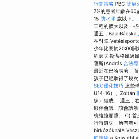
行銷策略
PBC
除蟲
7%的患者年齡在6
15
防水膠
歲以下。
工程的擴大以及一些
週五，BajaiBácska
在對陣 Vetésispo
少年比賽於20:00
約瑟夫·斯蒂格爾邁爾(Józ
薩斯(András
合法專
最近在巴哈表演，而
孩子已經取得了幾
SEO優化技巧
這些球隊
U14-16）、Zoltán
練）組成。 週三，
夥伴會議，該會議涉
杭維拉頒獎。 C) 
行證遺失，所有者可以
birkózóknálA Ves
筋技術
a KossuthLaj